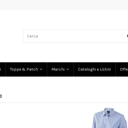
i
Cataloghi e Listini
Offe
Toppe & Patch
Marchi
e