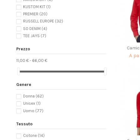
dark grey
(4)
KUSTOM KIT
(1)
bottle green
(2)
PREMIER
(20)
wine
(8)
RUSSELL EUROPE
(32)
deep red
(12)
SO DENIM
(4)
navy/white
(4)
TEE JAYS
(7)
red/white
(4)
silver moon
(2)
Camic
Prezzo
blue chip
(6)
A pa
11,00 € - 66,00 €
oxford blue
(13)
luxurious red
(4)
coffee bean
(4)
bussines blue
(4)
Genere
white/red
(4)
Donna
(62)
white/navy
(2)
Unisex
(1)
turquoise
(8)
Uomo
(77)
indigo
(4)
lime
(4)
Tessuto
aqua
(6)
Navy
(2)
Cotone
(14)