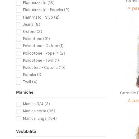
Camic
classic pink
(3)
Elasticizzato
(18)
A pa
silver
(12)
Elasticizzato - Popelin
(2)
classic red
(6)
Fiammato - Slub
(2)
bright royal
(2)
Jeans
(8)
grey marl
(2)
Oxford
(2)
blue
(7)
Policotone
(31)
blue/white
(2)
Policotone - Oxford
(1)
royal/white
(2)
Policotone - Popelin
(2)
aubergine
(6)
Policotone - Twill
(1)
sunflower
(2)
Poliestere - Cotone
(10)
mid blue
(6)
Popelin
(1)
sapphire
(2)
Twill
(4)
Dark Blue
(2)
Maniche
Camicie 
french navy
(9)
A pa
hot pink
(2)
Manica 3/4
(3)
bottle
(2)
Manica corta
(35)
convoy grey
(2)
Manica lunga
(104)
zinc
(2)
aztec blue
(6)
Vestibilità
corporate blue
(2)