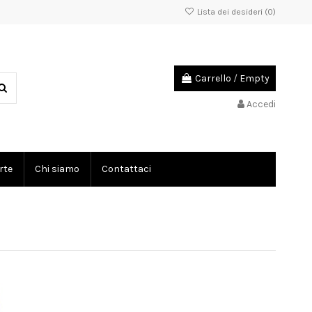
Lista dei desideri (
0
)
Carrello
/
Empty
Accedi
rte
Chi siamo
Contattaci