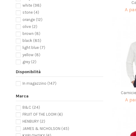
C
white
(98)
A pa
stone
(4)
orange
(12)
olive
(2)
brown
(8)
black
(85)
light blue
(7)
yellow
(8)
grey
(2)
royal
(10)
Disponibilità
natural
(2)
royal-black
(1)
In magazzino
(147)
red-black
(1)
Camicie
Marca
emerald
(2)
A pa
purple
(4)
B&C
(24)
purple/white
(1)
FRUIT OF THE LOOM
(6)
red
(16)
HENBURY
(2)
chocolate
(4)
JAMES & NICHOLSON
(45)
deep blue denim
(2)
KARLOWSKY
(6)