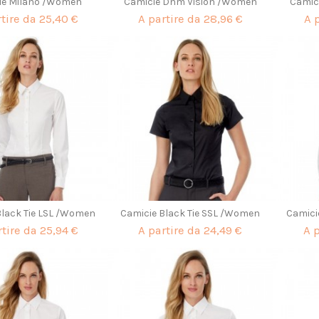
ie Milano /Women
Camicie Dnm Vision /Women
Camic
rtire da
25,40 €
A partire da
28,96 €
A 
Black Tie LSL /Women
Camicie Black Tie SSL /Women
Camici
rtire da
25,94 €
A partire da
24,49 €
A 