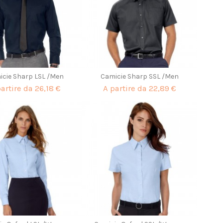
icie Sharp LSL /Men
Camicie Sharp SSL /Men
partire da
26,18 €
A partire da
22,89 €