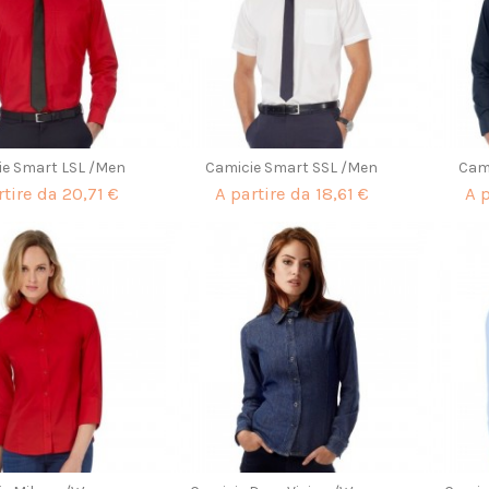
ie Smart LSL /Men
Camicie Smart SSL /Men
Cam
rtire da
20,71 €
A partire da
18,61 €
A 