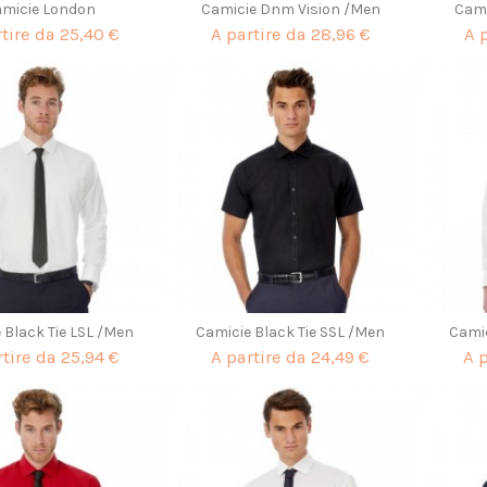
amicie London
Camicie Dnm Vision /Men
Cami
rtire da
25,40 €
A partire da
28,96 €
A 
 Black Tie LSL /Men
Camicie Black Tie SSL /Men
Camic
rtire da
25,94 €
A partire da
24,49 €
A 