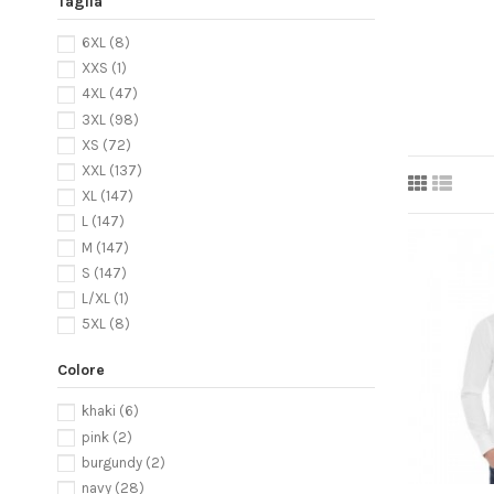
Taglia
6XL
(8)
XXS
(1)
4XL
(47)
3XL
(98)
XS
(72)
XXL
(137)
XL
(147)
L
(147)
M
(147)
S
(147)
L/XL
(1)
5XL
(8)
Colore
khaki
(6)
pink
(2)
burgundy
(2)
navy
(28)