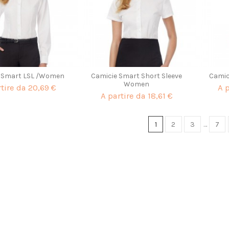
 Smart LSL /Women
Camicie Smart Short Sleeve
Camic
Women
rtire da
20,69 €
A 
A partire da
18,61 €
1
2
3
…
7