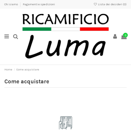
Chi siamo
Pagamenti e spedizioni
Lista dei desideri (
0
)
0
Home
Come acquistare
Come acquistare