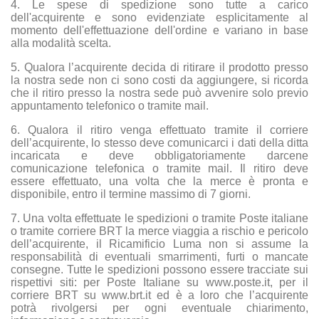
4. Le spese di spedizione sono tutte a carico
dell'acquirente e sono evidenziate esplicitamente al
momento dell'effettuazione dell'ordine e variano in base
alla modalità scelta.
5. Qualora l’acquirente decida di ritirare il prodotto presso
la nostra sede non ci sono costi da aggiungere, si ricorda
che il ritiro presso la nostra sede può avvenire solo previo
appuntamento telefonico o tramite mail.
6. Qualora il ritiro venga effettuato tramite il corriere
dell’acquirente, lo stesso deve comunicarci i dati della ditta
incaricata e deve obbligatoriamente darcene
comunicazione telefonica o tramite mail. Il ritiro deve
essere effettuato, una volta che la merce è pronta e
disponibile, entro il termine massimo di 7 giorni.
7. Una volta effettuate le spedizioni o tramite Poste italiane
o tramite corriere BRT la merce viaggia a rischio e pericolo
dell’acquirente, il Ricamificio Luma non si assume la
responsabilità di eventuali smarrimenti, furti o mancate
consegne. Tutte le spedizioni possono essere tracciate sui
rispettivi siti: per Poste Italiane su
www.poste.it
, per il
corriere BRT su
www.brt.it
ed è a loro che l’acquirente
potrà rivolgersi per ogni eventuale chiarimento,