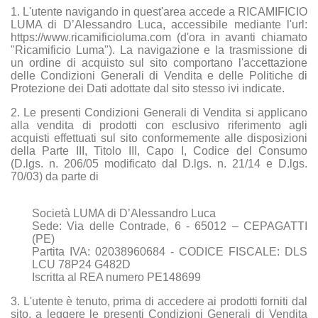
1. L'utente navigando in quest'area accede a RICAMIFICIO
LUMA di D’Alessandro Luca, accessibile mediante l'url:
https://www.ricamificioluma.com (d'ora in avanti chiamato
"Ricamificio Luma"). La navigazione e la trasmissione di
un ordine di acquisto sul sito comportano l'accettazione
delle Condizioni Generali di Vendita e delle Politiche di
Protezione dei Dati adottate dal sito stesso ivi indicate.
2. Le presenti Condizioni Generali di Vendita si applicano
alla vendita di prodotti con esclusivo riferimento agli
acquisti effettuati sul sito conformemente alle disposizioni
della Parte III, Titolo III, Capo I, Codice del Consumo
(D.lgs. n. 206/05 modificato dal D.lgs. n. 21/14 e D.lgs.
70/03) da parte di
Società LUMA di D’Alessandro Luca
Sede: Via delle Contrade, 6 - 65012 – CEPAGATTI
(PE)
Partita IVA: 02038960684 - CODICE FISCALE: DLS
LCU 78P24 G482D
Iscritta al REA numero PE148699
3. L'utente è tenuto, prima di accedere ai prodotti forniti dal
sito, a leggere le presenti Condizioni Generali di Vendita