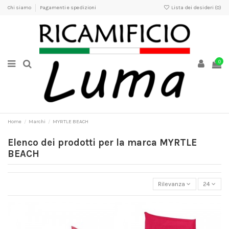
Chi siamo
Pagamenti e spedizioni
Lista dei desideri (
0
)
0
Home
Marchi
MYRTLE BEACH
Elenco dei prodotti per la marca MYRTLE
BEACH
Rilevanza
24