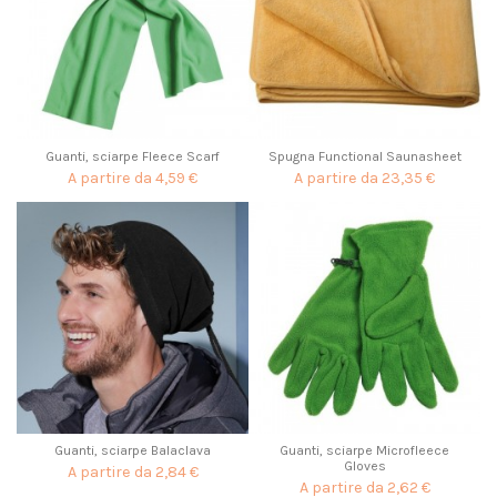
Guanti, sciarpe Fleece Scarf
Spugna Functional Saunasheet
A partire da
4,59 €
A partire da
23,35 €
Guanti, sciarpe Balaclava
Guanti, sciarpe Microfleece
Gloves
A partire da
2,84 €
A partire da
2,62 €