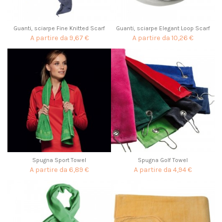
Guanti, sciarpe Fine Knitted Scarf
Guanti, sciarpe Elegant Loop Scarf
A partire da
9,67 €
A partire da
10,26 €
Spugna Sport Towel
Spugna Golf Towel
A partire da
6,89 €
A partire da
4,94 €