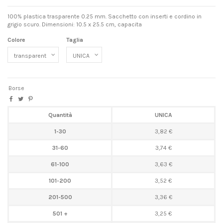
100% plastica trasparente 0.25 mm. Sacchetto con inserti e cordino in
grigio scuro. Dimensioni: 10.5 x 25.5 cm, capacita
Colore
Taglia
Borse
Quantità
UNICA
1-30
3,82 €
31-60
3,74 €
61-100
3,63 €
101-200
3,52 €
201-500
3,36 €
501 +
3,25 €