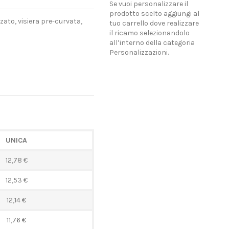
Se vuoi personalizzare il
prodotto scelto aggiungi al
rzato, visiera pre-curvata,
tuo carrello dove realizzare
il ricamo selezionandolo
all’interno della categoria
Personalizzazioni.
UNICA
12,78 €
12,53 €
12,14 €
11,76 €