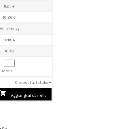
11,25 €
10,86 €
white-navy
UNICA
1000
Totale:
--
0 prodotti, totale: --

Aggiungi al carrello