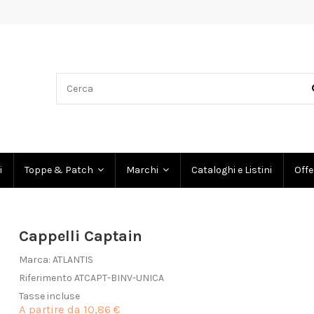
i
Cataloghi e Listini
Offe
Toppe & Patch
Marchi
Cappelli Captain
Marca:
ATLANTIS
Riferimento
ATCAPT-BINV-UNICA
Tasse incluse
A partire da
10,86 €