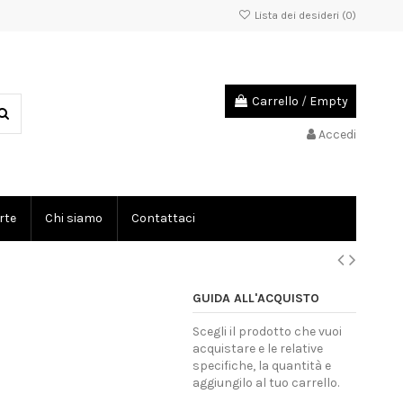
Lista dei desideri (
0
)
Carrello
/
Empty
Accedi
rte
Chi siamo
Contattaci
GUIDA ALL'ACQUISTO
Scegli il prodotto che vuoi
acquistare e le relative
specifiche, la quantità e
aggiungilo al tuo carrello.