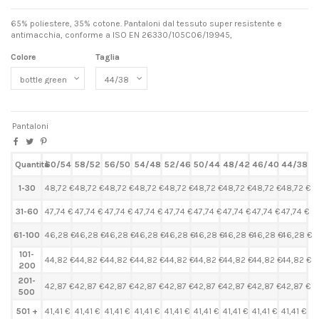
65% poliestere, 35% cotone. Pantaloni dal tessuto super resistente e
antimacchia, conforme a ISO EN 26330/105C06/19945,
Colore
Taglia
Pantaloni
Quantità
60/54
58/52
56/50
54/48
52/46
50/44
48/42
46/40
44/38
1-30
48,72 €
48,72 €
48,72 €
48,72 €
48,72 €
48,72 €
48,72 €
48,72 €
48,72 €
31-60
47,74 €
47,74 €
47,74 €
47,74 €
47,74 €
47,74 €
47,74 €
47,74 €
47,74 €
61-100
46,28 €
46,28 €
46,28 €
46,28 €
46,28 €
46,28 €
46,28 €
46,28 €
46,28 €
101-
44,82 €
44,82 €
44,82 €
44,82 €
44,82 €
44,82 €
44,82 €
44,82 €
44,82 €
200
201-
42,87 €
42,87 €
42,87 €
42,87 €
42,87 €
42,87 €
42,87 €
42,87 €
42,87 €
500
501 +
41,41 €
41,41 €
41,41 €
41,41 €
41,41 €
41,41 €
41,41 €
41,41 €
41,41 €