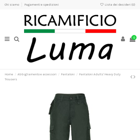
Chi siamo
Pagamenti e spedizioni
Lista dei desideri (
0
)
0
Home
Abbigliamento e accessori
Pantaloni
Pantaloni Adults' Heavy Duty
Trousers