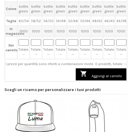
bottle
bottle
bottle
bottle
bottle
bottle
bottle
bottle
bottle
Colore
green
green
green
green
green
green
green
green
green
Taglia
60/54
58/52
56/50
54/48
52/46
50/44
48/42
46/40
44/38
In
1000
1000
1000
1000
1000
1000
1000
1000
1000
magazzino
Nel
Totale:
Totale:
Totale:
Totale:
Totale:
Totale:
Totale:
Totale:
Totale:
carrello
--
--
--
--
--
--
--
--
--
I prezzi per quantità sono riferiti a combinazioni miste
0 prodotti, totale: --

Aggiungi al carrello
Scegli un ricamo per personalizzare i tuoi prodotti